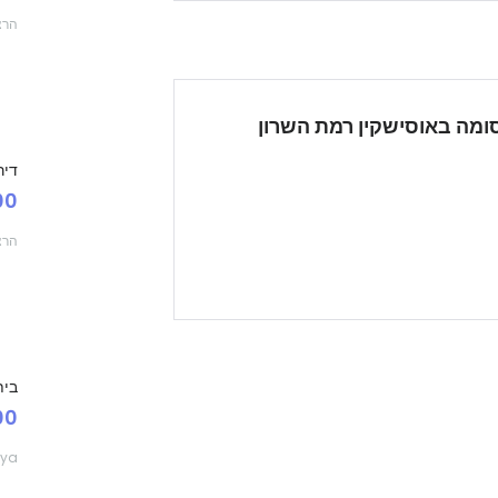
הרצ
ומה באוסישקין רמת השרון
דיר
000
הרצ
בית
000
iya