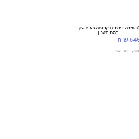
השכרה דירת גג קסומה באוסישקין
רמת השרון
6 ש"ח
ישקין רמת השרון