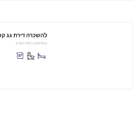
להשכרה דירת גג קס
אוסישקין רמת השרון
6490 ש"ח