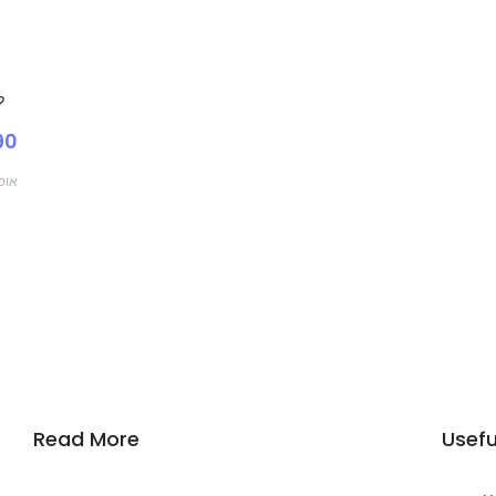
ל
490
אוס
Read More
Usefu