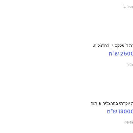
ליה ב'
ת דופלקס גן בהרצליה.
25 ש"ח
ליה
 יוקרתי בהרצליה פיתוח
130 ש"ח
Herzl