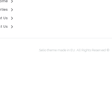
ome
rties
t Us
t Us
© Selio theme made in EU. All Rights Reserved.