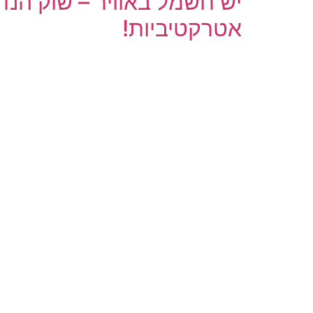
יש חשמל באוויר – שוק הנד
אטרקטיביות!