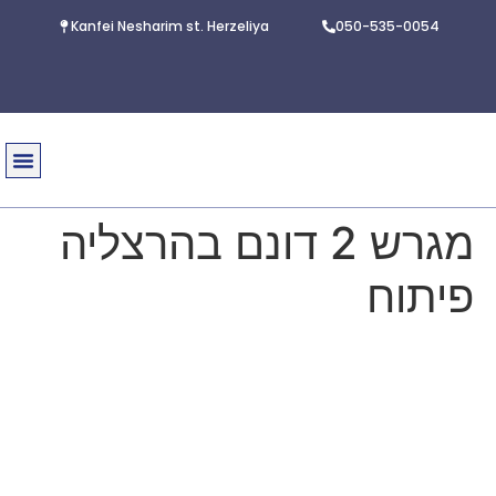
Kanfei Nesharim st. Herzeliya
050-535-0054
עיסקאות
על 
מגרש 2 דונם בהרצליה
פיתוח