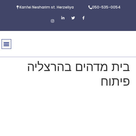
Kanfei Nesharim st. Herzeliya
050-535-0054
עיסקאות
על 
בית מדהים בהרצליה
פיתוח